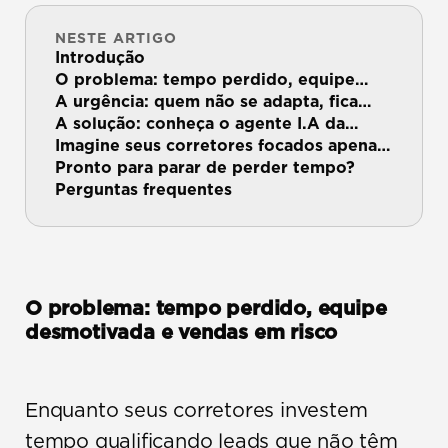
NESTE ARTIGO
Introdução
O problema: tempo perdido, equipe
desmotivada e…
A urgência: quem não se adapta, fica
para trás
A solução: conheça o agente I.A da
FIRST
Imagine seus corretores focados apenas
nos leads…
Pronto para parar de perder tempo?
Perguntas frequentes
O problema: tempo perdido, equipe 
desmotivada e vendas em risco
Enquanto seus corretores investem 
tempo qualificando leads que não têm 